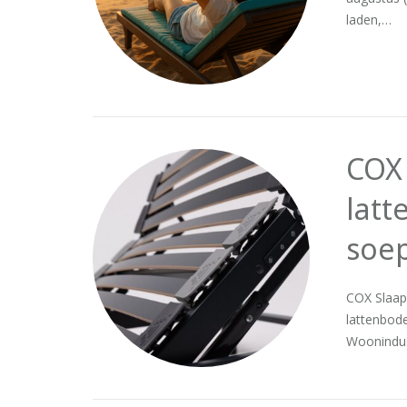
laden,…
COX
latt
soe
COX Slaap
lattenbod
Woonindus