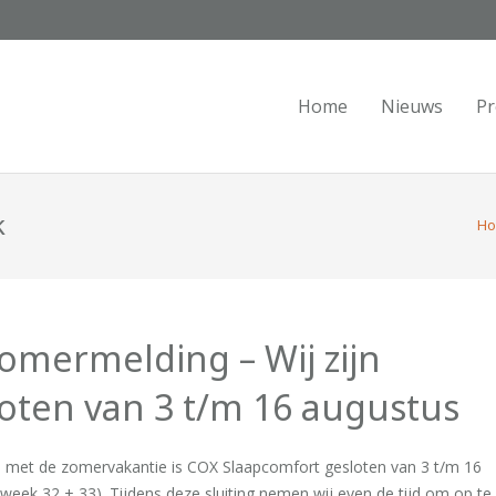
Home
Nieuws
Pr
k
H
omermelding – Wij zijn
oten van 3 t/m 16 augustus
d met de zomervakantie is COX Slaapcomfort gesloten van 3 t/m 16
week 32 + 33). Tijdens deze sluiting nemen wij even de tijd om op te