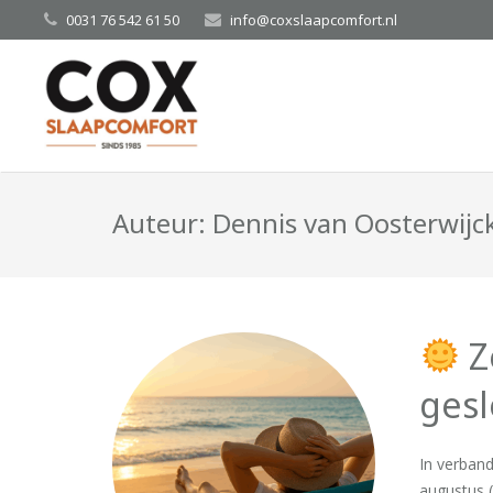
0031 76 542 61 50
info@coxslaapcomfort.nl
Auteur:
Dennis van Oosterwijc
Z
gesl
In verban
augustus (