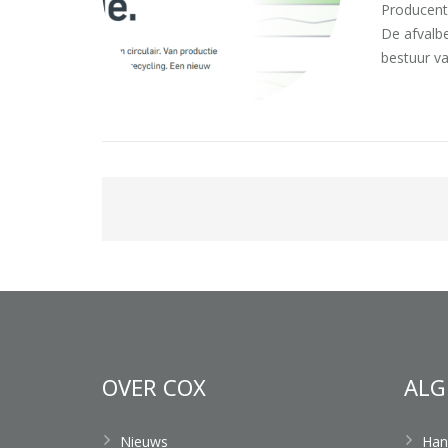
Producent
De afvalb
bestuur 
OVER COX
ALG
Nieuws
Han