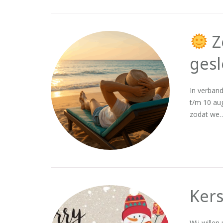
Z
ges
In verban
t/m 10 au
zodat we
Kers
Wij willen