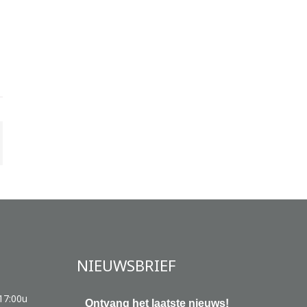
NIEUWSBRIEF
17:00u
Ontvang het laatste nieuws!