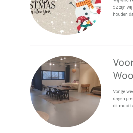
52 zijn wi
houden da
Voo
Woo
Vorige we
dagen pre
dit mooi 