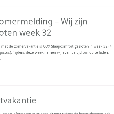
omermelding – Wij zijn
loten week 32
d met de zomervakantie is COX Slaapcomfort gesloten in week 32 (4
gustus). Tijdens deze week nemen wij even de tijd om op te laden,
…
tvakantie
 u graag informeren over onze sluiting tijdens de kerstvakantieWeek