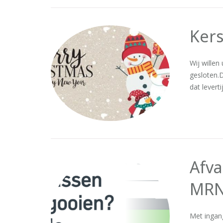
Kers
Wij willen
gesloten.D
dat levert
Afva
MR
Met ingang