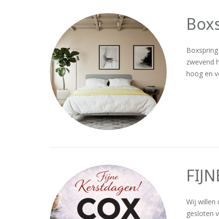
Box
Boxspring 
zwevend h
hoog en v
FIJ
Wij willen
gesloten 