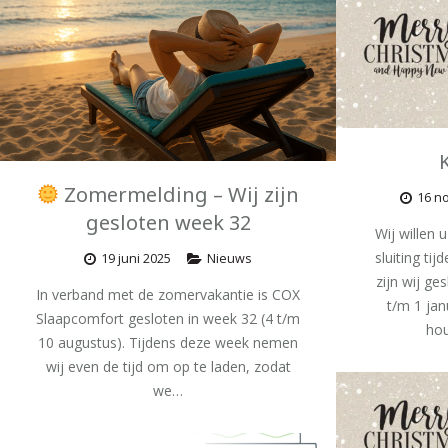
Zomermelding – Wij zijn
16 n
gesloten week 32
Wij willen 
sluiting ti
19 juni 2025
Nieuws
zijn wij ge
In verband met de zomervakantie is COX
t/m 1 jan
Slaapcomfort gesloten in week 32 (4 t/m
hou
10 augustus). Tijdens deze week nemen
wij even de tijd om op te laden, zodat
we…