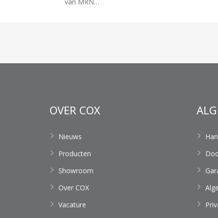
van MRN…
OVER COX
ALG
Nieuws
Han
Producten
Doc
Showroom
Gar
Over COX
Alg
Vacature
Pri