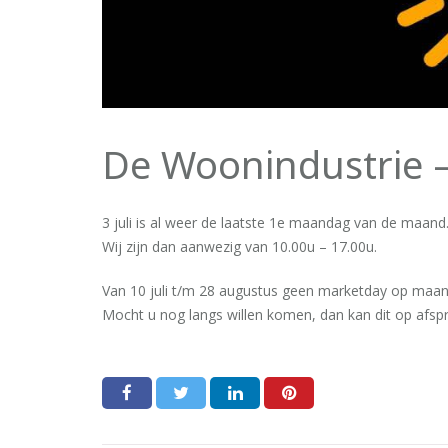
De Woonindustrie 
3 juli is al weer de laatste 1e maandag van de maand
Wij zijn dan aanwezig van 10.00u – 17.00u.
Van 10 juli t/m 28 augustus geen marketday op maa
Mocht u nog langs willen komen, dan kan dit op afsp