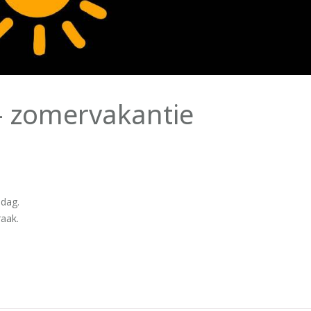
– zomervakantie
.
ndag.
raak.