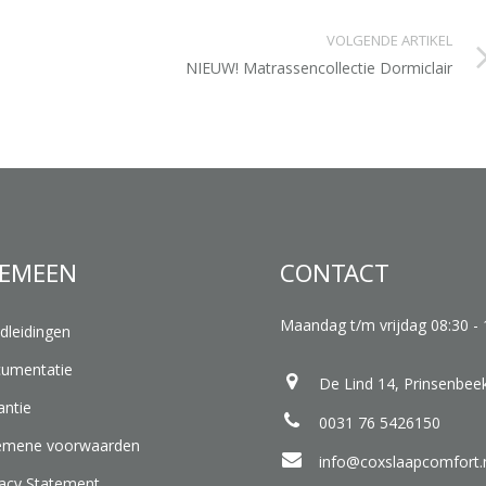
VOLGENDE ARTIKEL
NIEUW! Matrassencollectie Dormiclair
EMEEN
CONTACT
Maandag t/m vrijdag 08:30 - 
dleidingen
umentatie
De Lind 14, Prinsenbee
antie
0031 76 5426150
emene voorwaarden
info@coxslaapcomfort.
vacy Statement