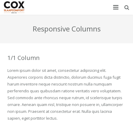
Home
Responsive Columns
Nieuws
Producten
1/1 Column
Showroom
Lorem ipsum dolor sit amet, consectetur adipisicing elit.
Over COX
Asperiores corporis dicta distinctio, dolorum ducimus fuga fugit
harum inventore neque nesciunt nostrum nulla numquam
Contact
perferendis quas quibusdam ratione veritatis vero voluptatem.
Sed commodo ante rhoncus neque rutrum, id scelerisque turpis
ornare. Aenean quam nisl, tristique non posuere in, ullamcorper
non ipsum. Praesent at consectetur erat. Nulla quis lacinia
sapien, eget porttitor lectus.