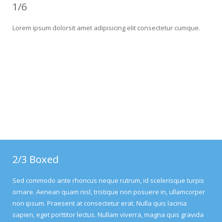
1/6
Lorem ipsum dolorsit amet adipisicing elit consectetur cumque.
1/3 Boxed
Lorem ipsum dolor sit amet, consectetur adipisicing elit. Ipsam,
placeat, quae? Asperiores consectetur ducimus eaque enim
minus nam necessitatibus quas.
2/3 Boxed
Sed commodo ante rhoncus neque rutrum, id scelerisque turpis
ornare. Aenean quam nisl, tristique non posuere in, ullamcorper
non ipsum. Praesent at consectetur erat. Nulla quis lacinia
sapien, eget porttitor lectus. Nullam viverra, magna quis gravida