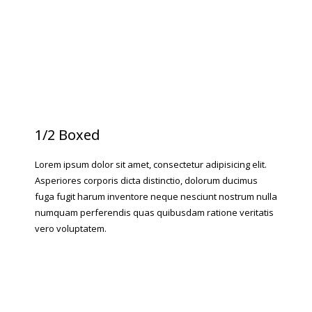
1/4 Boxed
Lorem ipsum dolor sit amet elit aut consectetur cumque
dolore enim illum incidunt iste, nostrum!
1/2 Boxed
Lorem ipsum dolor sit amet, consectetur adipisicing elit.
Asperiores corporis dicta distinctio, dolorum ducimus
fuga fugit harum inventore neque nesciunt nostrum nulla
numquam perferendis quas quibusdam ratione veritatis
vero voluptatem.
1/4 Boxed
Lorem ipsum dolor sit amet elit aut consectetur cumque