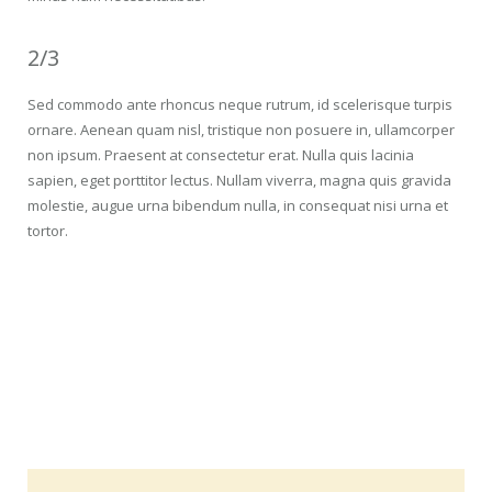
2/3
Sed commodo ante rhoncus neque rutrum, id scelerisque turpis
ornare. Aenean quam nisl, tristique non posuere in, ullamcorper
non ipsum. Praesent at consectetur erat. Nulla quis lacinia
sapien, eget porttitor lectus. Nullam viverra, magna quis gravida
molestie, augue urna bibendum nulla, in consequat nisi urna et
tortor.
1/3 Boxed
Lorem ipsum dolor sit amet, consectetur adipisicing elit.
Ipsam, placeat, quae? Asperiores consectetur ducimus
eaque enim minus nam necessitatibus quas.