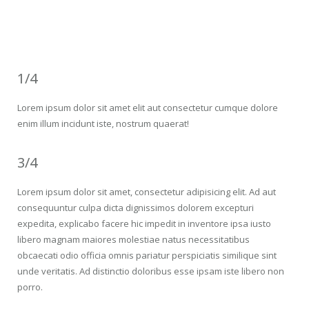
dolore enim illum incidunt iste, nostrum!
1/4
Lorem ipsum dolor sit amet elit aut consectetur cumque dolore
enim illum incidunt iste, nostrum quaerat!
3/4
Lorem ipsum dolor sit amet, consectetur adipisicing elit. Ad aut
consequuntur culpa dicta dignissimos dolorem excepturi
expedita, explicabo facere hic impedit in inventore ipsa iusto
libero magnam maiores molestiae natus necessitatibus
obcaecati odio officia omnis pariatur perspiciatis similique sint
unde veritatis. Ad distinctio doloribus esse ipsam iste libero non
porro.