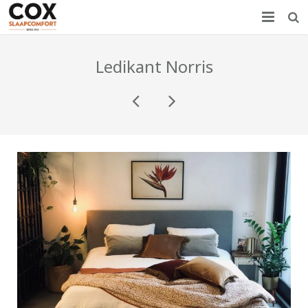
Home
Ledikant Norris
Nieuws
Producten
Showroom
Over COX
Contact